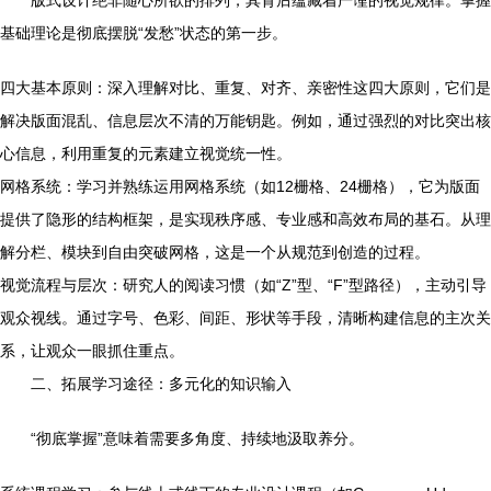
版式设计绝非随心所欲的排列，其背后蕴藏着严谨的视觉规律。掌握
基础理论是彻底摆脱“发愁”状态的第一步。
四大基本原则：深入理解对比、重复、对齐、亲密性这四大原则，它们是
解决版面混乱、信息层次不清的万能钥匙。例如，通过强烈的对比突出核
心信息，利用重复的元素建立视觉统一性。
网格系统：学习并熟练运用网格系统（如12栅格、24栅格），它为版面
提供了隐形的结构框架，是实现秩序感、专业感和高效布局的基石。从理
解分栏、模块到自由突破网格，这是一个从规范到创造的过程。
视觉流程与层次：研究人的阅读习惯（如“Z”型、“F”型路径），主动引导
观众视线。通过字号、色彩、间距、形状等手段，清晰构建信息的主次关
系，让观众一眼抓住重点。
二、拓展学习途径：多元化的知识输入
“彻底掌握”意味着需要多角度、持续地汲取养分。