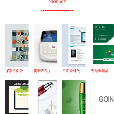
PRODUCT
----------------
探索平面设
提升产品力
平面设计的
视觉重塑品
计中图文混
探索网页图
多元世界
牌力量——
排的智慧技
片与外壳之
从包装到画
易图工作室
巧
美打造工业
册的视觉叙
专业平面设
设计服务平
事
计解读
台关键点