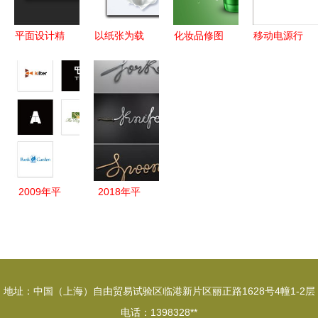
平面设计精
以纸张为载
化妆品修图
移动电源行
粹 探索信
体 解读
练习揭秘
业平面设计
息咨询服务
TINO58书
对称光拍摄
新思维 深
平台的价值
装与画册中
与修图技巧
圳市攻玉工
的平面设计
全面解析
业设计有限
魅力
公司案例解
析
2009年平
2018年平
面设计作品
面设计流行
集 技术与
趋势终极指
美学的交汇
南 你不知
点
道就out了
地址：中国（上海）自由贸易试验区临港新片区丽正路1628号4幢1-2层
电话：1398328**